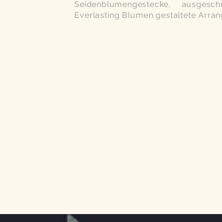
Seidenblumengestecke, ausges
Everlasting Blumen
gestaltete Arra