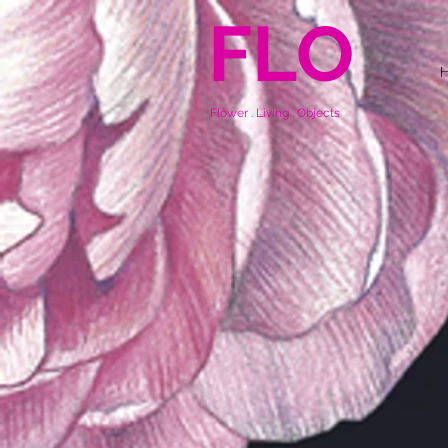
FLO
Flower . Living . Objects