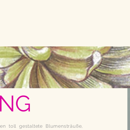
ING
n toll gestaltete Blumensträuße,