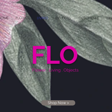
HOME
FLOWER
LIVING
OBJECTS
GESCHENKE
ON
FLO
Flower . Living . Objects
Shop Now >