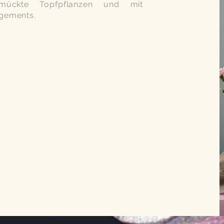
chmückte
Topfpflanzen und mit
ngements.